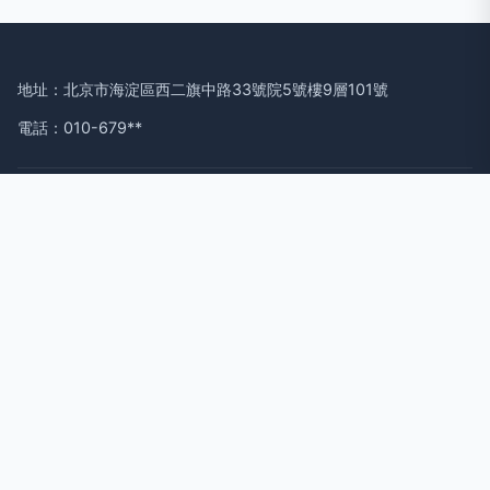
地址：北京市海淀區西二旗中路33號院5號樓9層101號
電話：010-679**
Copyright © 2026
m.cliffmarketing.com.cn
委托加工計算機及
輔助設備
北京金山云網絡技術有限公司
委托加工計算機及輔助設備
版權所有
Sitemap
感谢您访问我们的网站，您可能还对以下资源感兴趣：和县蓖揭
会展服务有限公司
黄色w免费黄在线入口成人AV|黄色仓|黄色仓库|黄色仓库91|黄
色仓库app|黄色仓库APP免费观看|黄色仓库av|黄色仓库com|
黄色仓库jjj|黄色仓库成人
网站地图