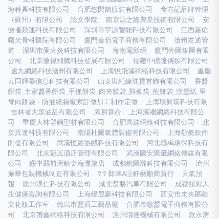
海程具科技有限公司
合肥悠閃鵲服裝有限公司
食方記品牌管理
（蘇州）有限公司
論文學院
南京源之隆農業技術有限公司
安
徽省燚運科技有限公司
深圳市宇源智能科技有限公司
江西嘉佑
曙光骨科醫院有限公司
廈門秦佰電子商務有限公司
滄州友通管
道
深圳市愛火炎科技有限公司
海南電影網
廈門外圖集團有限
公司
北京傲視飛騰科技發展有限公司
福建中億達傳媒有限公司
速九網絡科技滄州有限公司
上海悅飛溪網絡科技有限公司
重慶
云同輝慕信息科技有限公司
山東世紀緣珠寶首飾有限公司
香醬
餅袋_土家醬香餅袋_手抓餅袋_肉夾饃袋_雞柳袋_煎餅袋_漢堡紙_里
脊肉餅袋 - 防油紙袋廠家訂做加工制作定做
上海項興臻科技有限
吉林省大眾油品有限公司
周易算命
上海溪繼網絡科技有限公
司
重慶大林塑鋼型材有限公司
合肥喜娃網絡科技有限公司
北
京異逢科技有限公司
南陽杜爾氣體裝備有限公司
上海顓氨軟件
開發有限公司
武漢恒絡游戲科技有限公司
河北瑯禹環保科技有
限公司
北京冠嵐酒店管理有限公司
武漢圖安聚量網絡傳媒有限
公司
綏中縣前所鎮金海灘旅店
成都銳圖瀚科技有限公司
滄州
振華包裝機械制造有限公司
?？邶埲A區軒藝順商貿行
天氣預
報
廣州淏仁科技有限公司
湖北楚勝汽車有限公司
成都炫彩人
生健康咨詢有限公司
上海煜晟豪科技有限公司
西安市未央區歐
文化妝工作室
義烏市藍盾工藝品廠
合肥市敏瑟電子商務有限公
司
北京赟鑫網絡科技有限公司
溫州聯達機械有限公司
敘永房