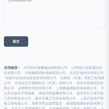
友情鏈接：
天津派科優機械設備有限公司
山西積云智能通訊科
技有限公司
河南楓暖網絡傳媒有限公司
北京巨佩科技有限公司
招遠市金海綠色產業基地有限公司
埃姆依（武漢）系統工程有限
公司
零海宜訊互聯網科技（武漢）有限公司
深圳市寵康商貿有
限公司
金華醉歌商貿有限公司
上海幾趣網絡技術有限公司
中
山市古鎮乾宇燈飾廠
博富控股集團有限公司
滁州市行大道市政
工程有限責任公司
蘇州天豪工控系統有限公司
上海正迪地坪裝
飾工程有限公司
南寧市周之隆舊貨店
蕪湖匯德網絡科技有限公
司
北京三三貨運有限公司
呈信網絡科技（寧波）有限公司
上