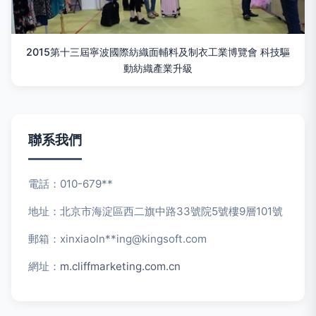
2015第十三屆寧波國際紡織面輔料及制衣工業博覽會 科技驅
動紡織產業升級
聯系我們
電話：010-679**
地址：北京市海淀區西二旗中路33號院5號樓9層101號
郵箱：xinxiaoln**
ing@kingsoft.com
網址：
m.cliffmarketing.com.cn